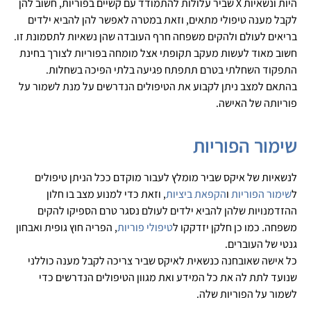
היות ונשאיות X שביר עלולות להתמודד עם קשיים בפוריות, חשוב להן
לקבל מענה טיפולי מתאים, וזאת במטרה לאפשר להן להביא ילדים
בריאים לעולם ולהקים משפחה חרף העובדה שהן נשאיות לתסמונת זו.
חשוב מאוד לעשות מעקב תקופתי אצל מומחה בפוריות לצורך בחינת
התפקוד השחלתי בטרם תתפתח פגיעה בלתי הפיכה בשחלות.
בהתאם למצב ניתן לקבוע את הטיפולים הנדרשים על מנת לשמור על
פוריותה של האישה.
שימור הפוריות
לנשאיות של איקס שביר מומלץ לעבור מוקדם ככל הניתן טיפולים
ל
שימור הפוריות
ו
הקפאת ביציות
, וזאת כדי למנוע מצב בו חלון
ההזדמנויות שלהן להביא ילדים לעולם נסגר טרם הספיקו להקים
משפחה. כמו כן חלקן יזדקקו ל
טיפולי פוריות
, הפריה חוץ גופית ואבחון
גנטי של העוברים.
כל אישה שאובחנה כנשאית לאיקס שביר צריכה לקבל מענה כוללני
שנועד לתת לה את כל המידע ואת מגוון הטיפולים הנדרשים כדי
לשמור על הפוריות שלה.