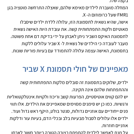
בקצה שלו.
המחלה מועברת לילדים מאימא שלהם, שאצלה התרחשה מוטציה בגן
FMR1 שעל כרומוזום ה- X.
אישה, שהיא נשאית לתסמונת הזו, עלולה ללדת ילדים שיסבלו
מאוטיזם ולקות התפתחותית קשה. את עובדת היות האישה נשאית
לתסמונת האיקס השביר ניתן לאבחן על ידי בדיקת דם אחת פשוטה.
מעבר לעובדה כי הילדים של נשאית ל- X שביר עלולים ללקות
בתסמונת, האישה עצמה עלולה להתמודד עם בעיות פוריות שונות.
מאפיינים של חולי תסמונת X שביר
ילדים, שלוקים בתסמונת זה סובלים מלקות התפתחותית קשה
וההתפתחות שלהם אינה תקינה.
יש להם קווים אוטיסטיים, הפרעות קשב וריכוז ולקויות אינטלקטואליות
ורגשיות. כמו כן יש סימנים מסוימים שמאפיינים את הילדים. אלו תווי
פנים ייחודיים עם אוזניים גדולות, סנטר בולט, היקף ראש גדול ועוד.
ילדים אלו עלולים לסבול מבעיות בלב ובכלי הדם, בעיות עור ודלקות
אוזניים חוזרות.
על מנת לאפשר לילדים להתפתח בצורה הטובה ביותר חשוב לאבחן