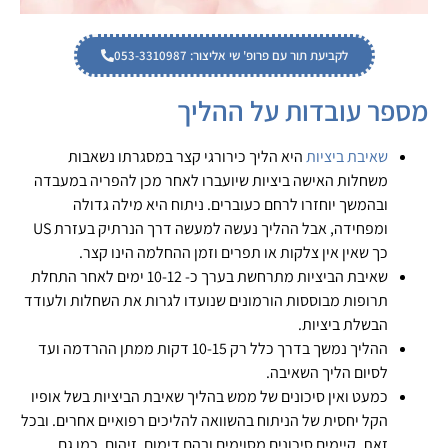
לקביעת תור עם פרופ' שי אליצור: 053-3310987
מספר עובדות על ההליך
שאיבת ביציות
היא הליך כירורגי קצר במסגרתו נשאבות
משחלות האישה ביציות שיועברו לאחר מכן להפריה במעבדה
ובהמשך יוחזרו לרחם כעוברים. ניתוח היא מילה גדולה
ומפחידה, אבל ההליך נעשה למעשה דרך הנרתיק בעזרת US
כך שאין אין צלקות או תפרים וזמן ההחלמה הינו קצר.
שאיבת הביציות מתרחשת בערך כ- 10-12 ימים לאחר התחלת
תרופות מבוססות הורמונים שנועדו לגרות את השחלות ולעודד
הבשלת ביציות.
ההליך נמשך בדרך כלל רק 10-15 דקות ממתן ההרדמה ועד
לסיום הליך השאיבה.
כמעט ואין סיכונים של ממש בהליך שאיבת הביציות בשל אופיו
הקל יחסית של הניתוח בהשוואה להליכים רפואיים אחרים. ובכל
זאת, קיימים סיכונים מסוימים ובהם דימום, זיהום, כמו גם