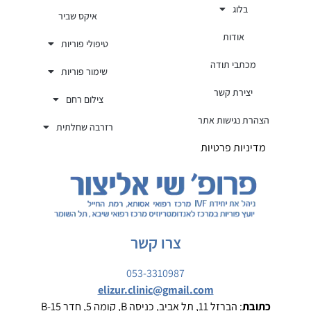
בלוג
איקס שביר
אודות
טיפולי פוריות
מכתבי תודה
שימור פוריות
יצירת קשר
צילום רחם
הצהרת נגישות אתר
רזרבה שחלתית
מדיניות פרטיות
צרו קשר
053-3310987
elizur.clinic@gmail.com
כתובת
: הברזל 11, תל אביב, כניסה B, קומה 5, חדר B-15