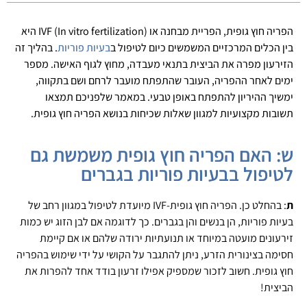
הפריה חוץ גופית, הפריית מבחנה או IVF (In vitro fertilization) היא
בין הכלים המרכזיים המשמשים כיום לטיפול ב
בעיות פוריות
. בהליך זה
הזירעון מפרה את הביצית בתנאי מעבדה, מחוץ לגוף האישה. מספר
ימים לאחר ההפריה, העובר שהתפתח מועבר לרחם ושם בתקווה,
ימשיך ההיריון להתפתח באופן טבעי. במאמר שלפניכם תמצאו
תשובות מקצועיות למגוון שאלות שכיחות בנושא הפריה חוץ גופית.
ש: האם הפריה חוץ גופית משמשת גם
לטיפול בבעיות פוריות בגברים
ת
: בהחלט כן. הפריה חוץ גופית-IVF מיועדת לטיפול במגוון רחב של
בעיות פוריות, הן בנשים והן בגברים. כך לדוגמה אם לבן הזוג יש כמות
זירעונים מועטה במיוחד או תנועתיות ירודה שלהם או אם קיימת
חסימה בצינורית הזרע, ניתן להתגבר על הקושי על ידי שימוש בהפריה
חוץ גופית. חשוב לזכור שמספיק אפילו זרעון בודד אחד להפרות את
הביצית!