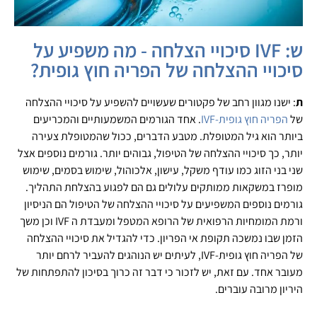
ש: IVF סיכויי הצלחה - מה משפיע על
סיכויי ההצלחה של הפריה חוץ גופית?
ת
: ישנו מגוון רחב של פקטורים שעשויים להשפיע על סיכויי ההצלחה
של
הפריה חוץ גופית-IVF
. אחד הגורמים המשמעותיים והמכריעים
ביותר הוא גיל המטופלת. מטבע הדברים, ככול שהמטופלת צעירה
יותר, כך סיכויי ההצלחה של הטיפול, גבוהים יותר. גורמים נוספים אצל
שני בני הזוג כמו עודף משקל, עישון, אלכוהול, שימוש בסמים, שימוש
מופרז במשקאות ממותקים עלולים גם הם לפגוע בהצלחת התהליך.
גורמים נוספים המשפיעים על סיכויי ההצלחה של הטיפול הם הניסיון
ורמת המומחיות הרפואית של הרופא המטפל ומעבדת ה IVF וכן משך
הזמן שבו נמשכה תקופת אי הפריון. כדי להגדיל את סיכויי ההצלחה
של הפריה חוץ גופית-IVF, לעיתים יש הנוהגים להעביר לרחם יותר
מעובר אחד. עם זאת, יש לזכור כי דבר זה כרוך בסיכון להתפתחות של
היריון מרובה עוברים.