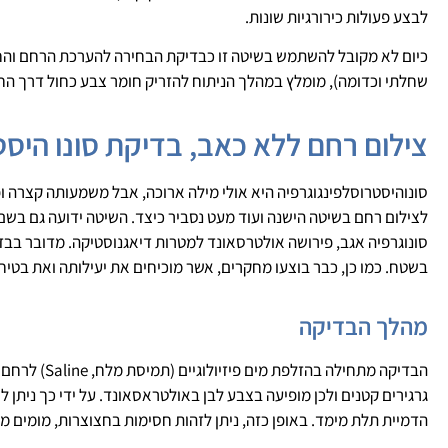
לבצע פעולות כירורגיות שונות.
כיום לא מקובל להשתמש בשיטה זו כבדיקת הבחירה להערכת הרחם והח
שחלתי וכדומה), מומלץ במהלך הניתוח להזריק חומר צבע כחול דרך החצ
צילום רחם ללא כאב, בדיקת סונו היסט
סונוהיסטרוסלפינגוגרפיה היא אולי מילה ארוכה, אבל משמעותה קצרה ו
לצילום רחם בשיטה הישנה ועוד מעט נסביר כיצד. השיטה ידועה גם בשם Sono-HSG והיא מהווה כיום שיטה מקובלת מאוד, בהליכי בירור של אי פריו
סונוגרפיה אגב, פירושה אולטרסאונד למטרות דיאגנוסטיקה. מדובר בבד
בשטח. כמו כן, כבר בוצעו מחקרים, אשר מוכיחים את יעילותה ואת בטיח
מהלך הבדיקה
הבדיקה מתח
גרגירים קטנים ולכן מופיעה בצבע לבן באולטראסאונד. על ידי כך ניתן
הדמיית תלת מימד. באופן כזה, ניתן לזהות חסימות בחצוצרות, מומים מו