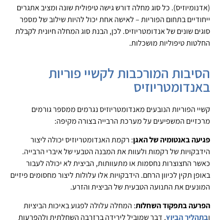
(אדנומיוזיס). כל סוג מחלה דורש גישה טיפולית שונה ומציב אתגרים
ייחודיים בתחום הפוריות – לאישה אחת יכול להיות שילוב של מספר
סוגים שונים של אנדומטריוזיס. לכן, הבנת סוג המחלה חיונית לקבלת
החלטות טיפוליות מושכלות.
הסיבות המורכבות לקשיי פוריות
באנדומטריוזיס
קשיי הפוריות הנובעים מאנדומטריוזיס נגרמים ממספר גורמים
מרכזיים המשפיעים על מערכת הרבייה בצורה מקיפה:
פגיעה באנטומיה של האגן
: רקמת האנדומטריוזיס יכולה ליצור
הידבקויות של רקמות ולעוות את המבנה הטבעי של איברי הרבייה.
כאשר החצוצרות נחסמות או מתעוותות, הביצית לא יכולה לעבור
באופן תקין לכיוון הרחם. הידבקויות אלו עלולות ליצור מחסומים פיזיים
המונעים את התנועה הטבעית של הביצית והזרע.
הפרעה בתפקוד השחלות
: המחלה עלולה לפגוע באיכות הביציות
ו
בתהליך הביוץ
, דבר שמוביל לירידה ברזרבה השחלתית ולהפרעות