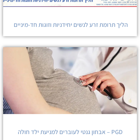
הליך תרומת זרע לנשים יחידניות וזוגות חד-מיניים
PGD – אבחון גנטי לעוברים למניעת ילד חולה