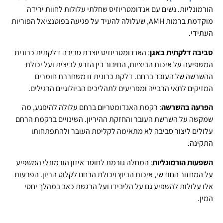
הורמונליות. נשים עם אנדומטריוזיס שחלתי עלולות לחוות ירידה
מוקדמת ברמות AMH, שעלולה להעיד על פגיעה בפוטנציאל הפוריות
העתידי.
סביבה דלקתית באגן
: האנדומטריוזיס יוצרת סביבה דלקתית כרונית
המשפיעה על איכות הביציות, החיבור בין הזרע לביצית ועל יכולת
ההשרשה של העובר ברחם. דלקת כרונית זו משחררת חומרים
המזיקים לתאי הרבייה ומפריעים לתהליכים הביולוגיים הרגילים.
הפרעה בהשרשה
: רקמת האנדומטריום ברחם עלולה להיפגע, מה
שמקשה על השרשת העובר והחזקת ההיריון. השינויים ברקמת הרחם
עלולים ליצור סביבה לא מתאימה לקליטת העובר ולהתפתחותו
התקינה.
השפעות הורמונליות
: המחלה גורמת לחוסר איזון הורמונלי המשפיע
על המחזור החודשי, איכות הביוץ ויכולת הרחם לקלוט הריון. הפרעות
אלו עלולות להשפיע גם על הליבידו ועל הרגשת כאב במהלך יחסי
המין.