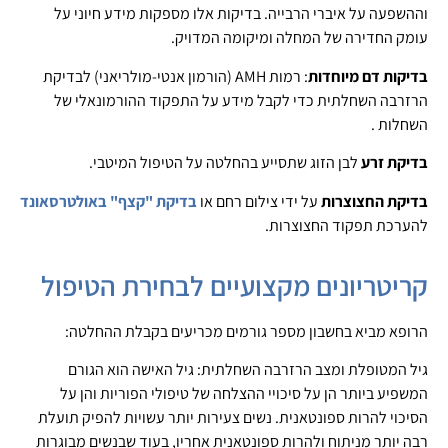
וההשפעה על איברי הרבייה. בדיקות אלו מספקות מידע חיוני על
עומק החדירה של המחלה ומיקומה המדויק.
בדיקות דם מיוחדות
: רמות AMH (הורמון אנטי-מולריאני) לבדיקת
הרזרבה השחלתית כדי לקבל מידע על התפקוד ההורמונאלי של
השחלות .
בדיקת זרע
לבן הזוג שתסייע בהחלטה על הטיפול המיטבי.
בדיקת החצוצרות
על ידי צילום רחם או
בדיקת "קצף" באולטרסאונד
להערכת תפקוד החצוצרות.
קריטריונים מקצועיים לבחירת הטיפול
הרופא מביא בחשבון מספר גורמים מכריעים בקבלת ההחלטה:
גיל המטופלת ומצב הרזרבה השחלתית: גיל האישה הוא הגורם
המשפיע ביותר הן על סיכויי ההצלחה של טיפולי הפוריות והן על
הסיכוי להרות ספונטאנית. נשים צעירות יותר עשויות להפיק תועלת
רבה יותר מניתוח ולהרות ספונטאנית אחריו, בעוד שבנשים מבוגרות