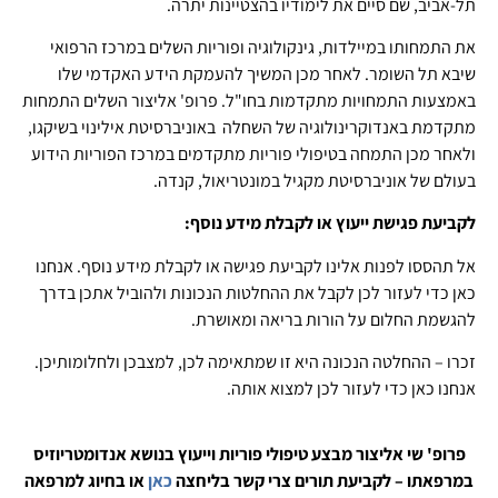
תל-אביב, שם סיים את לימודיו בהצטיינות יתרה.
את התמחותו במיילדות, גינקולוגיה ופוריות השלים במרכז הרפואי
שיבא תל השומר. לאחר מכן המשיך להעמקת הידע האקדמי שלו
באמצעות התמחויות מתקדמות בחו"ל. פרופ' אליצור השלים התמחות
מתקדמת באנדוקרינולוגיה של השחלה באוניברסיטת אילינוי בשיקגו,
ולאחר מכן התמחה בטיפולי פוריות מתקדמים במרכז הפוריות הידוע
בעולם של אוניברסיטת מקגיל במונטריאול, קנדה.
לקביעת פגישת ייעוץ או לקבלת מידע נוסף:
אל תהססו לפנות אלינו לקביעת פגישה או לקבלת מידע נוסף. אנחנו
כאן כדי לעזור לכן לקבל את ההחלטות הנכונות ולהוביל אתכן בדרך
להגשמת החלום על הורות בריאה ומאושרת.
זכרו – ההחלטה הנכונה היא זו שמתאימה לכן, למצבכן ולחלומותיכן.
אנחנו כאן כדי לעזור לכן למצוא אותה.
פרופ' שי אליצור מבצע טיפולי פוריות וייעוץ בנושא אנדומטריוזיס
במרפאתו – לקביעת תורים צרי קשר בליחצה
כאן
או בחיוג למרפאה