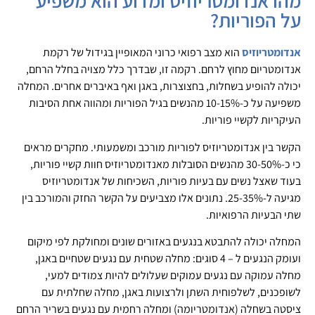
מהו אנדומטריוזיס ומדוע הוא משפיע
על הפוריות?
אנדומטריוזיס
הוא מצב רפואי כרוני המאופיין בגידול של רקמת
אנדומטריום מחוץ לרחם. רקמה זו, שבדרך כלל מצויה בחלל הרחם,
יכולה להופיע בשחלות, בחצוצרות, באגן ואף באיברים אחרים. המחלה
משפיעה על כ-10-15% מהנשים בגיל הפוריות ומהווה אחת הסיבות
העיקריות לקשיי פוריות.
הקשר בין אנדומטריוזיס לפוריות מורכב ומשמעותי. מחקרים מראים
כי כ-30-50% מהנשים הסובלות מאנדומטריוזיס חוות קשיי פוריות,
בעוד שאצל נשים עם בעיות פוריות, השכיחות של אנדומטריוזיס
מגיעה ל-25-35%. נתונים אלו מצביעים על הקשר החזק והמורכב בין
שתי הבעיות הרפואיות.
המחלה יכולה להתבטא בנגעים באזורים שונים ומחולקת לפי מיקום
ועומק הנגעים ל – 4 סוגים: מחלה שטחית עם נגעים שטחיים באגן,
מחלה עמוקה עם נגעים עמוקים שעלולים להיות צמודים למעי,
לשופכנים, לשלפוחית השתן ולרצועות באגן, מחלה שחלתית עם
ציסטה בשחלה (אנדומטריומה) ומחלה רחמית עם נגעים בשריר הרחם