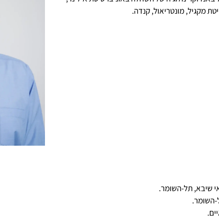
טת מקגיל, מונטריאול, קנדה.
י שיבא, תל-השומר.
-השומר.
ים.