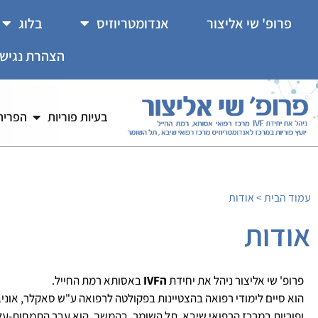
לתוכן
פרופ' שי אליצור
אנדומטריוזיס
בלוג
הצהרת נגיש
בעיות פוריות
הפריה ח
עמוד הבית
>
אודות
אודות
פרופ' שי אליצור ניהל את יחידת
הIVF
באסותא רמת החייל.
הוא סיים לימודי רפואה בהצטיינות בפקולטה לרפואה ע"ש סאקלר, אוניב
ופוריות במרכז הרפואי שיבא, תל השומר. בהמשך, הוא עבר התמחות-על 