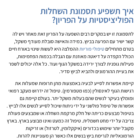
איך תשפיע תסמונת השחלות
הפוליציסטיות על הפריון?
לתסמונת זו יש במקרים רבים השפעה על הפריון זאת מאחר ויש לה
קשר ישיר עם הפרעה בביוץ. במידה והאישה סובלת מעודף משקל,
בטרם מתחילים
טיפולי פוריות
ההמלצה היא לעשות שינוי באורח חיים
הכולל הקפדה על דיאטה מאוזנת עם הגבלה בכמות הפחמימות,
פעילות גופנית לצורך ירידה במשקל הגוף ועוד. כל אלה יכולים לשפר
את בעיית ההורמונים ולהביא לביוץ סדיר.
קיימת אפשרות לסייע לבעיה באמצעות מתן תרופות שמעלות את
רגישות הגוף לאינסולין (כמו מטפורמין). טיפול זה ידרוש מעקב רפואי
ומומלץ בעיקר לנשים שהם בעלות משקל יתר. בעולם קיימת גם
אפשרות של טיפול פולשני על ידי ניתוח שיכול לסייע לנשים אלו לבייץ .
בטיפול מבצעים כריתה של חלק מרקמת השחלה או שמבצעים פעולת
צריבה על ידי מחט חשמלית. טיפול זה כמעט ואינו מבוצע בארץ. בארץ
מקובל יותר שימוש בכדורים (איקקלומין, לטרזול) או זריקות
הורמונאליות לגרימת ביוץ בנשים אלו כאשר הן מעוניינות להרות.