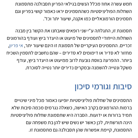
חמש עשרה אחוז מכלל הנשים בגילאי הפריון תסבולנה מתסמונת
השחלות הפוליציסטיות כשהתסמינים יראו כאמור קושי בפריון וגם
תסמינים הורמונאליים כמו אקנה, שיעור יתר וכד'.
תסמונת זו, התגלתה ע"י שני רופאים שאבחנו את הקשר בין מבנה
השחלות הייחודי לתסמינים של מיעוט או היעדר ביוץ ועודף בהורמונים
זכריים. התסמינים העיקריים של תסמונת זו הינם שיעור יתר,
אי פריון
,
מחזור לא סדיר או דימומים לא סדירים – שהם נחשבים לתסמין השכיח
ביותר. ההפרעה בווסת נובעת לרוב ממיעוט או היעדר ביוץ, עודף
משקל ונטייה להשמנה ובמקרים נדירים יותר נטייה לסוכרת.
סיבות וגורמי סיכון
התסמינים של שחלות פוליציסטיות יופיעו כאמור מכל מיני שינויים
ברמות ההורמונים בקרב האישה, כשאלה נגרמים מכמה סיבות שלא
תמיד ברורות או ידועות. הסברה היא שתסמונת שחלות פוליציסטיות
הינה תורשתית, לכן כאשר יש נשים שיש להן בת משפחה עם
התסמונת, קיימת אפשרות שהן תסבולנה גם מתסמונת זו.