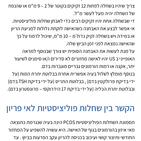
צריך שיהיו בשחלה לפחות 12 זקיקים בקוטר של 2 – 9 מ"מ או שהנפח
של השחלה יהיה מעל לעשר מ"ל.
די שבשחלה אחת יהיו זקיקים רבים כדי לאבחן שחלות פוליציסטיות.
אי אפשר לבצע את האבחנה כשהאישה לוקחת גלולות למניעת הריון
או במידה ויש בשחלה זקיק גדול מ – 10 מ"מ, שיכול לרמוז על כך
שהאישה נמצאת לפני זמן הביוץ שלה.
על מנת לעשות את האבחנה הסופית יש צורך שבנוסף למראה
האופייני ב US יהיו לאישה מחזורים לא סדירים ו/או סימנים לשיעור
יתר, אקנה או רמות הורמונים גבריים מוגברות בדם.
בנוסף מומלץ לשלול בעיה אפשרית אחרת בבלוטת יתרת המוח (על
ידי בדיקת פרולקטין בדם) , בבלוטת התריס (על ידי בדיקת TSH בדם)
ובבלוטת יתרת הכליה (על ידי בדיקת 17 הידרוקסי – פרוגסטרון בדם).
הקשר בין שחלות פוליציסטיות לאי פריון
תסמונת השחלות הפוליציסטיות PCOS הינה בעיה שנגרמת כתוצאה
מאי איזון בהורמונים בגוף של האישה. היא עשויה להשפיע על המחזור
החודשי ותיצור קושי ועיכוב בכניסה להריון עקב הפרעות בביוץ . עד