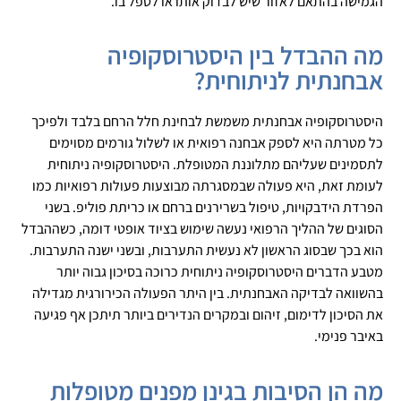
הגמישה בהתאם לאזור שיש לבדוק אותו או לטפל בו.
מה ההבדל בין היסטרוסקופיה
אבחנתית לניתוחית?
היסטרוסקופיה אבחנתית משמשת לבחינת חלל הרחם בלבד ולפיכך
כל מטרתה היא לספק אבחנה רפואית או לשלול גורמים מסוימים
לתסמינים שעליהם מתלוננת המטופלת. היסטרוסקופיה ניתוחית
לעומת זאת, היא פעולה שבמסגרתה מבוצעות פעולות רפואיות כמו
הפרדת הידבקויות, טיפול בשרירנים ברחם או כריתת פוליפ. בשני
הסוגים של ההליך הרפואי נעשה שימוש בציוד אופטי דומה, כשההבדל
הוא בכך שבסוג הראשון לא נעשית התערבות, ובשני ישנה התערבות.
מטבע הדברים היסטרוסקופיה ניתוחית כרוכה בסיכון גבוה יותר
בהשוואה לבדיקה האבחנתית. בין היתר הפעולה הכירורגית מגדילה
את הסיכון לדימום, זיהום ובמקרים הנדירים ביותר תיתכן אף פגיעה
באיבר פנימי.
מה הן הסיבות בגינן מפנים מטופלות